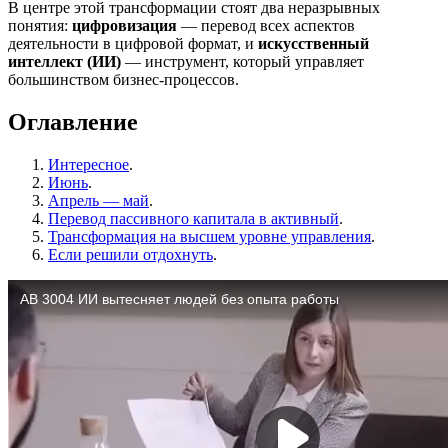
В центре этой трансформации стоят два неразрывных
понятия:
цифровизация
— перевод всех аспектов
деятельности в цифровой формат, и
искусственный
интеллект (ИИ)
— инструмент, который управляет
большинством бизнес-процессов.
Оглавление
Интересное
.
Июнь
.
Апрель — май
.
Перевод пассивного капитала в активный
.
Трансформация на высшем уровне управления
.
Если решили отдохнуть
.