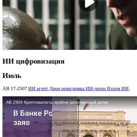
ИИ цифровизация
Июль
АВ 17-2507
ИИ агент Дрон невидимка ИИ-чипы Взлом ИИ
.