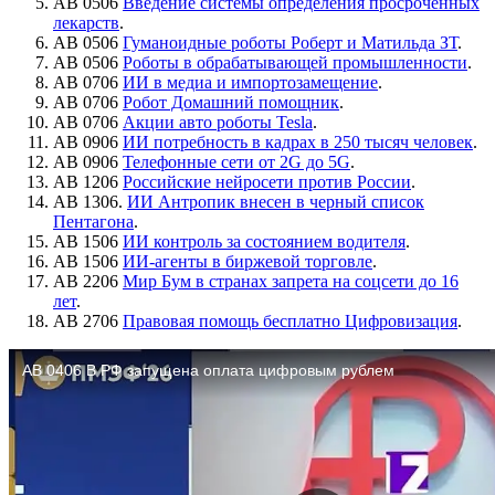
АВ 0506
Введение системы определения просроченных
лекарств
.
АВ 0506
Гуманоидные роботы Роберт и Матильда ЗТ
.
АВ 0506
Роботы в обрабатывающей промышленности
.
АВ 0706
ИИ в медиа и импортозамещение
.
АВ 0706
Робот Домашний помощник
.
АВ 0706
Акции авто роботы Tesla
.
АВ 0906
ИИ потребность в кадрах в 250 тысяч человек
.
АВ 0906
Телефонные сети от 2G до 5G
.
АВ 1206
Российские нейросети против России
.
АВ 1306.
ИИ Антропик внесен в черный список
Пентагона
.
АВ 1506
ИИ контроль за состоянием водителя
.
АВ 1506
ИИ-агенты в биржевой торговле
.
АВ 2206
Мир Бум в странах запрета на соцсети до 16
лет
.
АВ 2706
Правовая помощь бесплатно Цифровизация
.