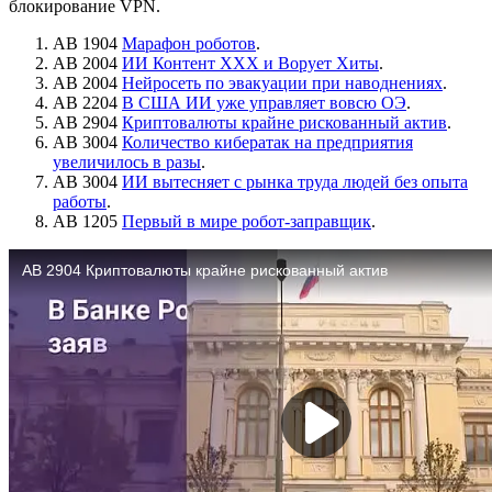
блокирование VPN.
АВ 1904
Марафон роботов
.
АВ 2004
ИИ Контент ХХХ и Ворует Хиты
.
АВ 2004
Нейросеть по эвакуации при наводнениях
.
АВ 2204
В США ИИ уже управляет вовсю ОЭ
.
АВ 2904
Криптовалюты крайне рискованный актив
.
АВ 3004
Количество кибератак на предприятия
увеличилось в разы
.
АВ 3004
ИИ вытесняет с рынка труда людей без опыта
работы
.
АВ 1205
Первый в мире робот-заправщик
.