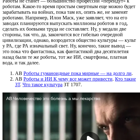
Работы не станет — большинство профессий «перейдут» к
роботам. Какое-то время простым смертным еще можно будет
зарабатывать на войнах, пока там их, опять же, не заменят
роботами. Например, Илон Маск, уже заявляет, что на его
заводах планируются выпускать миллионы роботов в год,
сделать их боевыми труда не составляет. Ну, у медали две
стороны, так что, да, закончится все гибелью очередной
цивилизации, однако, возродится общество культуры — культ
у РА, где РА изначальный свет. Ну, конечно, такие вывод —
это пока что фантастика, как фантастикой два десятилетия
назад были те же роботы, тот же ИИ, смартфоны, платная
вода, и так далее.
АВ
Роботы гуманоидные пока мирные — на долго ли
.
АВ
Роботы и ИИ К чему все может привести
.
Кто такие
ЗТ
.
Что такое культура
ЗТ 1707.