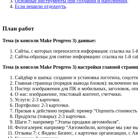
Основные инструменты при создании и наполнении
.
Если решили отдохнуть
.
План работ
Тема (в консоли Make Progress 3) данные:
Сайты, с которых переносится информация: ссылка на 1-й
Сайты-образцы для снятие информации: ссылка на 1-й сай
Тема (в консоли Make Progress 3) настройки главной страни
Сайдбар и шапка: создание и установка логотипа, соцсети
Главная страница (порядок вывода блоков): включение в
Постер: изображения для ПК и мобильных, заголовок, оп
О нас: изображение, текстовый контент, счетчики.
Услуги: 2-3 карточки.
Портфолио: 2-3 карточки.
Призыв к действию первый: пример “Оценить стоимость 
Продукты (товары): 2-3 карточки.
Шаги 7: например “Этапы продажи автомобиля”.
Фотогалерея: например “Автомобили, которые мы уже в
Отзывы 7: с Яндекс Бизнес, с карточки организации, с Ав