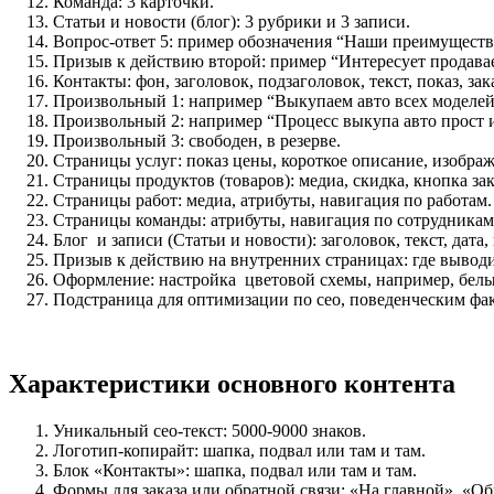
Команда: 3 карточки.
Статьи и новости (блог): 3 рубрики и 3 записи.
Вопрос-ответ 5: пример обозначения “Наши преимуществ
Призыв к действию второй: пример “Интересует продава
Контакты: фон, заголовок, подзаголовок, текст, показ, зак
Произвольный 1: например “Выкупаем авто всех моделей
Произвольный 2: например “Процесс выкупа авто прост и
Произвольный 3: свободен, в резерве.
Страницы услуг: показ цены, короткое описание, изображ
Страницы продуктов (товаров): медиа, скидка, кнопка зак
Страницы работ: медиа, атрибуты, навигация по работам.
Страницы команды: атрибуты, навигация по сотрудникам
Блог и записи (Статьи и новости): заголовок, текст, дата
Призыв к действию на внутренних страницах: где выводит
Оформление: настройка цветовой схемы, например, бе
Подстраница для оптимизации по сео, поведенческим фак
Характеристики основного контента
Уникальный сео-текст: 5000-9000 знаков.
Логотип-копирайт: шапка, подвал или там и там.
Блок «Контакты»: шапка, подвал или там и там.
Формы для заказа или обратной связи: «На главной», «О